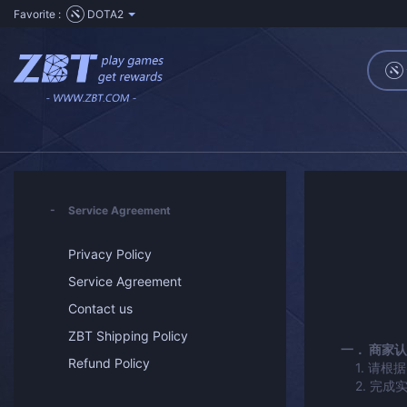
Favorite :
DOTA2
Service Agreement
Privacy Policy
Service Agreement
Contact us
ZBT Shipping Policy
一． 商家
Refund Policy
1. 请根
2. 完成