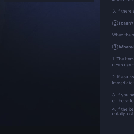
3. If there
② I cann't
When the si
③ Where is
1. The Item
u can use 
2. If you 
immediately
3. If you h
er the sell
4. If the 
entally los